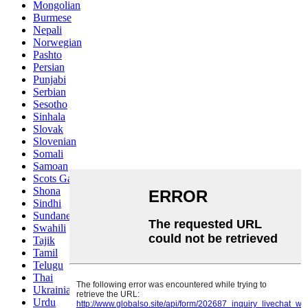
Mongolian
Burmese
Nepali
Norwegian
Pashto
Persian
Punjabi
Serbian
Sesotho
Sinhala
Slovak
Slovenian
Somali
Samoan
Scots Gaelic
Shona
Sindhi
Sundanese
Swahili
Tajik
Tamil
Telugu
Thai
Ukrainian
Urdu