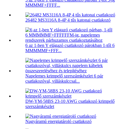
MMMMF+FFFF...
26482 MS3116A 8-4P 4 tűs katonai csatlakozó
6 az 1-ben Y elágazó csatlakozó párokban 1-től 6
MMMMMF+FFF...
Napelemes krimpelő szerszámkészlet 6 pár
csatlakozóval, villáskulccsal...
DW-YM-58BS 23-10 AWG csatlakozó krimpelő
szerszámkészlet
Nagyáramú energiatároló csatlakozó