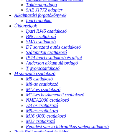
Töltőcölöp-dugó
SAE J1772 adapter
Alkalmazási forgatókönyvek
Ipari robotika
Újdonságok
Ipari RJ45 csatlakozó
BNC csatlakozó
SMA csatlakozó
DT sorozatú autós csatlakozó
Száloptikai csatlakozó
IP44 ipari csatlakozó és aljzat
Anderson akkumulátordugó
T gyorscsatlakozó
M sorozatú csatlakozó
M5 csatlakozó
M8-as csatlakozó
M12-es csatlakozó
M12-es be-/kimeneti csatlakozó
NMEA2000 csatlakozó
7/8-os csatlakozó
M9-es csatlakozó
M16 (J09) csatlakozó
M23 csatlakozó
Repülési szervo hidraulikus szelepcsatlakozó
Push Pull csatlakozó és kábel