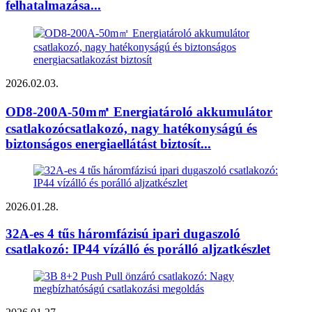
felhatalmazása...
2026.02.03.
OD8-200A-50m㎡ Energiatároló akkumulátor
csatlakozócsatlakozó, nagy hatékonyságú és
biztonságos energiaellátást biztosít...
2026.01.28.
32A-es 4 tűs háromfázisú ipari dugaszoló
csatlakozó: IP44 vízálló és porálló aljzatkészlet