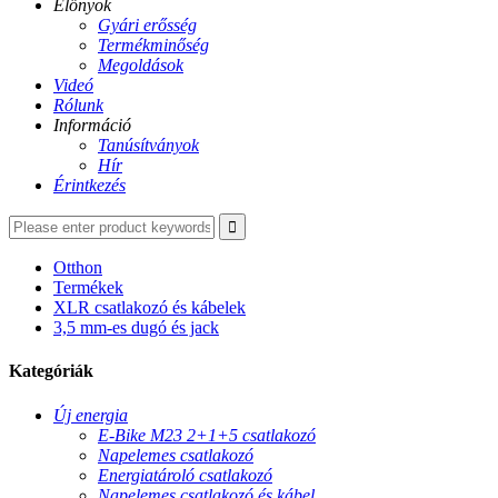
Előnyök
Gyári erősség
Termékminőség
Megoldások
Videó
Rólunk
Információ
Tanúsítványok
Hír
Érintkezés
Otthon
Termékek
XLR csatlakozó és kábelek
3,5 mm-es dugó és jack
Kategóriák
Új energia
E-Bike M23 2+1+5 csatlakozó
Napelemes csatlakozó
Energiatároló csatlakozó
Napelemes csatlakozó és kábel