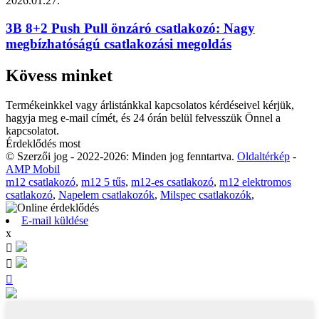
2026.01.27.
3B 8+2 Push Pull önzáró csatlakozó: Nagy
megbízhatóságú csatlakozási megoldás
Kövess minket
Termékeinkkel vagy árlistánkkal kapcsolatos kérdéseivel kérjük,
hagyja meg e-mail címét, és 24 órán belül felvesszük Önnel a
kapcsolatot.
Érdeklődés most
© Szerzői jog - 2022-2026: Minden jog fenntartva.
Oldaltérkép
-
AMP Mobil
m12 csatlakozó
,
m12 5 tűs
,
m12-es csatlakozó
,
m12 elektromos
csatlakozó
,
Napelem csatlakozók
,
Milspec csatlakozók
,
E-mail küldése
x


