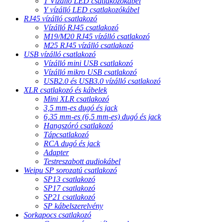
T Vízálló LED csatlakozókábel
Y vízálló LED csatlakozókábel
RJ45 vízálló csatlakozó
Vízálló RJ45 csatlakozó
M19/M20 RJ45 vízálló csatlakozó
M25 RJ45 vízálló csatlakozó
USB vízálló csatlakozó
Vízálló mini USB csatlakozó
Vízálló mikro USB csatlakozó
USB2.0 és USB3.0 vízálló csatlakozó
XLR csatlakozó és kábelek
Mini XLR csatlakozó
3,5 mm-es dugó és jack
6,35 mm-es (6,5 mm-es) dugó és jack
Hangszóró csatlakozó
Tápcsatlakozó
RCA dugó és jack
Adapter
Testreszabott audiokábel
Weipu SP sorozatú csatlakozó
SP13 csatlakozó
SP17 csatlakozó
SP21 csatlakozó
SP kábelszerelvény
Sorkapocs csatlakozó