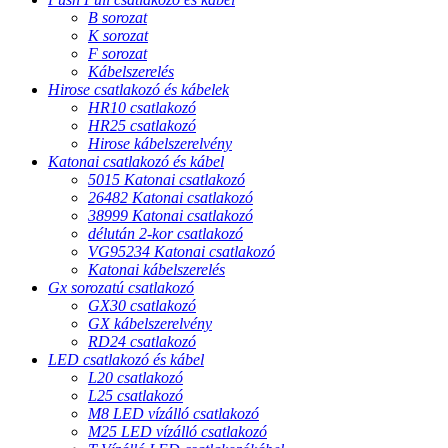
B sorozat
K sorozat
F sorozat
Kábelszerelés
Hirose csatlakozó és kábelek
HR10 csatlakozó
HR25 csatlakozó
Hirose kábelszerelvény
Katonai csatlakozó és kábel
5015 Katonai csatlakozó
26482 Katonai csatlakozó
38999 Katonai csatlakozó
délután 2-kor csatlakozó
VG95234 Katonai csatlakozó
Katonai kábelszerelés
Gx sorozatú csatlakozó
GX30 csatlakozó
GX kábelszerelvény
RD24 csatlakozó
LED csatlakozó és kábel
L20 csatlakozó
L25 csatlakozó
M8 LED vízálló csatlakozó
M25 LED vízálló csatlakozó