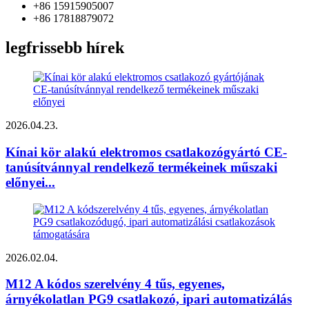
+86 15915905007
+86 17818879072
legfrissebb hírek
2026.04.23.
Kínai kör alakú elektromos csatlakozógyártó CE-
tanúsítvánnyal rendelkező termékeinek műszaki
előnyei...
2026.02.04.
M12 A kódos szerelvény 4 tűs, egyenes,
árnyékolatlan PG9 csatlakozó, ipari automatizálás