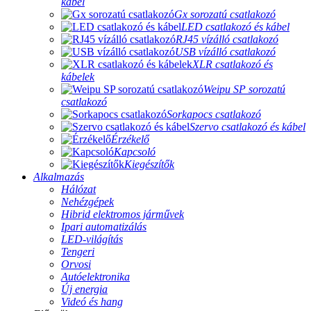
kábel
Gx sorozatú csatlakozó
LED csatlakozó és kábel
RJ45 vízálló csatlakozó
USB vízálló csatlakozó
XLR csatlakozó és
kábelek
Weipu SP sorozatú
csatlakozó
Sorkapocs csatlakozó
Szervo csatlakozó és kábel
Érzékelő
Kapcsoló
Kiegészítők
Alkalmazás
Hálózat
Nehézgépek
Hibrid elektromos járművek
Ipari automatizálás
LED-világítás
Tengeri
Orvosi
Autóelektronika
Új energia
Videó és hang