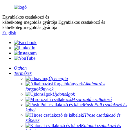
Egyablakos csatlakozó és
kábelköteg-megoldás gyártója
Egyablakos csatlakozó és
kábelköteg-megoldás gyártója
English
Otthon
Termékek
Új energia
Alkalmazási
forgatókönyvek
Újdonságok
M sorozatú csatlakozó
Push Pull csatlakozó és
kábel
Hirose csatlakozó és
kábelek
Katonai csatlakozó és