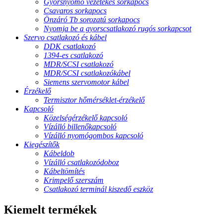
Gyorsnyomó vezetékes sorkapocs
Csavaros sorkapocs
Önzáró Tb sorozatú sorkapocs
Nyomja be a gyorscsatlakozó rugós sorkapcsot
Szervo csatlakozó és kábel
DDK csatlakozó
1394-es csatlakozó
MDR/SCSI csatlakozó
MDR/SCSI csatlakozókábel
Siemens szervomotor kábel
Érzékelő
Termisztor hőmérséklet-érzékelő
Kapcsoló
Közelségérzékelő kapcsoló
Vízálló billenőkapcsoló
Vízálló nyomógombos kapcsoló
Kiegészítők
Kábeldob
Vízálló csatlakozódoboz
Kábeltömítés
Krimpelő szerszám
Csatlakozó terminál kiszedő eszköz
Kiemelt termékek